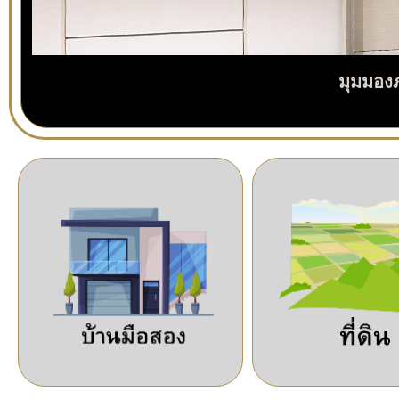
มุมมอง