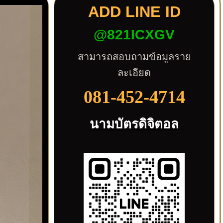
ADD LINE ID
@821ICXGV
สามารถสอบถามข้อมูลราย
ละเอียด
081-452-4714
นามบัตรดิจิตอล