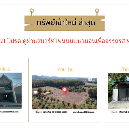
น!! โปรด ดูผ่านสมาร์ทโฟนบนแนวนอนเพื่ออรรถรส 